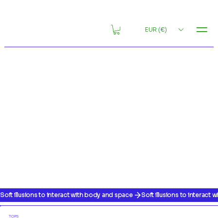
MENU
EUR (€)
Soft illusions to interact with body and space 
TOPS