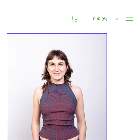
MENU
EUR (€)