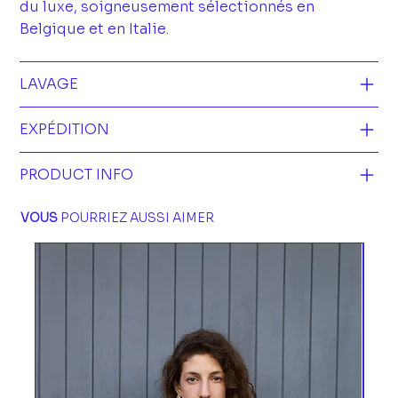
du luxe, soigneusement sélectionnés en
Belgique et en Italie.
LAVAGE
EXPÉDITION
PRODUCT INFO
VOUS
POURRIEZ AUSSI AIMER