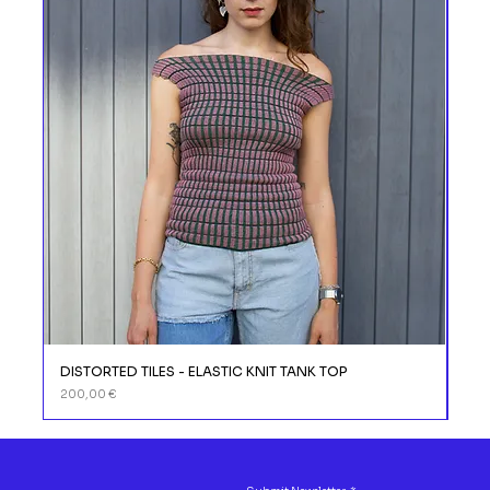
DISTORTED TILES - ELASTIC KNIT TANK TOP
DIS
Prix
Prix
200,00 €
110,