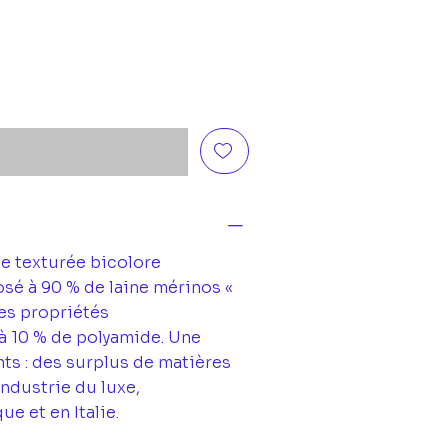
e texturée bicolore
é à 90 % de laine mérinos «
ses propriétés
 à 10 % de polyamide. Une
nts : des surplus de matières
industrie du luxe,
e et en Italie.